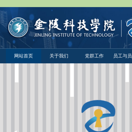
网站首页
关于我们
党群工作
员工与员