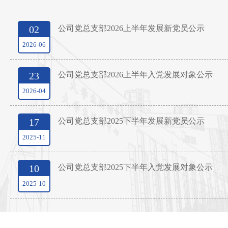
02
公司党总支部2026上半年发展新党员公示
2026-06
23
公司党总支部2026上半年入党发展对象公示
2026-04
17
公司党总支部2025下半年发展新党员公示
2025-11
10
公司党总支部2025下半年入党发展对象公示
2025-10