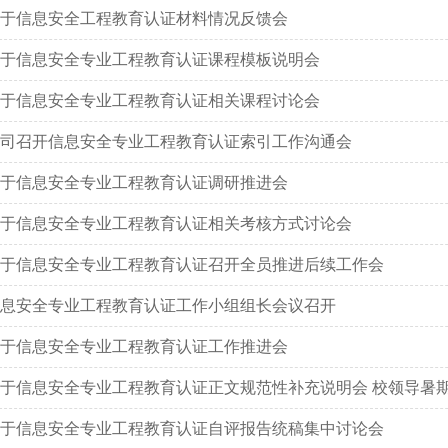
于信息安全工程教育认证材料情况反馈会
于信息安全专业工程教育认证课程模板说明会
于信息安全专业工程教育认证相关课程讨论会
司召开信息安全专业工程教育认证索引工作沟通会
于信息安全专业工程教育认证调研推进会
于信息安全专业工程教育认证相关考核方式讨论会
于信息安全专业工程教育认证召开全员推进后续工作会
息安全专业工程教育认证工作小组组长会议召开
于信息安全专业工程教育认证工作推进会
于信息安全专业工程教育认证正文规范性补充说明会 校领导暑
于信息安全专业工程教育认证自评报告统稿集中讨论会