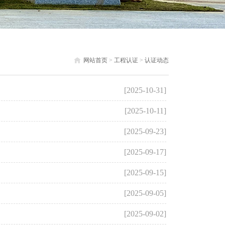
网站首页
>
工程认证
>
认证动态
[2025-10-31]
[2025-10-11]
[2025-09-23]
[2025-09-17]
[2025-09-15]
[2025-09-05]
[2025-09-02]