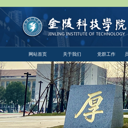
网站首页
关于我们
党群工作