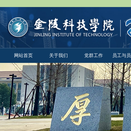
网站首页
关于我们
党群工作
员工与员