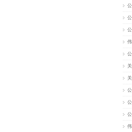
公
公
公
伟
公
关
关
公
公
公
伟