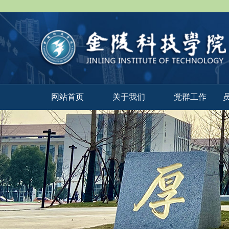
网站首页
关于我们
党群工作