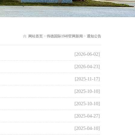
网站首页
>
伟德国际1949官网新闻
>
通知公告
[2026-06-02]
[2026-04-23]
[2025-11-17]
[2025-10-10]
[2025-10-10]
[2025-04-27]
[2025-04-10]