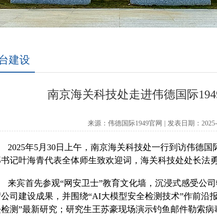
台建设
南京海关科技处走进伟德国际19
来源：伟德国际1949官网 | 发表日期：2025-0
2025年5月30日上午，南京海关科技处一行到访伟德国
部书记叶海青代表全体师生致欢迎词，海关科技处处长法
来宾首先参观“网安卫士”教育文化墙，沉浸式感受公
绍公司建设成果，并围绕“AI大模型安全检测技术”作前沿
侵检测”最新研究；研究生王苏豪现场演示钓鱼邮件勒索病