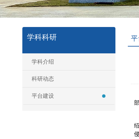
学科科研
平
学科介绍
科研动态
平台建设